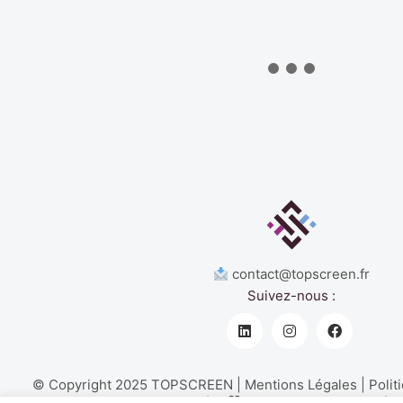
contact@topscreen.fr
Suivez-nous :
© Copyright 2025 TOPSCREEN |
Mentions Légales
|
Polit
Made with
by Phoebus Communica